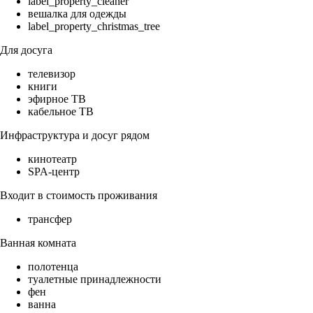
label_property_cleaner
вешалка для одежды
label_property_christmas_tree
Для досуга
телевизор
книги
эфирное ТВ
кабельное ТВ
Инфраструктура и досуг рядом
кинотеатр
SPA-центр
Входит в стоимость проживания
трансфер
Ванная комната
полотенца
туалетные принадлежности
фен
ванна