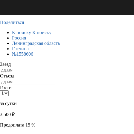
Поделиться
К поиску
К поиску
Россия
Ленинградская область
Гатчина
№1558606
Заезд
Отъезд
Гости
за сутки
3 500
₽
Предоплата 15 %