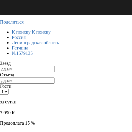
Поделиться
К поиску
К поиску
Россия
Ленинградская область
Гатчина
№1579135
Заезд
Отъезд
Гости
за сутки
3 990
₽
Предоплата 15 %