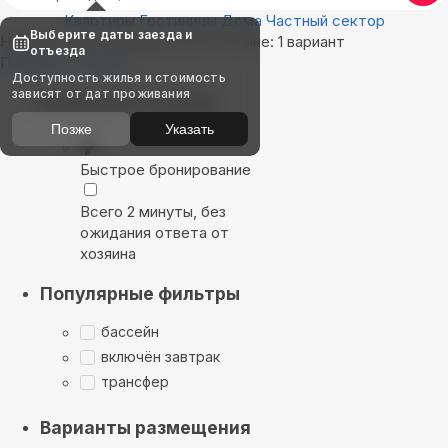
Квартиры
Гостиницы
Дома
Частный сектор
Выберите даты заезда и
Найдём, где остановиться в Гатчине: 1 вариант
отъезда
Показать на карте
Доступность жилья и стоимость
зависят от дат проживания
Выбирайте лучшее
Позже
Указать
Быстрое бронирование
Всего 2 минуты, без
ожидания ответа от
хозяина
Популярные фильтры
бассейн
включён завтрак
трансфер
Варианты размещения